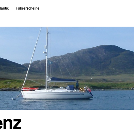
autik
Führerscheine
enz