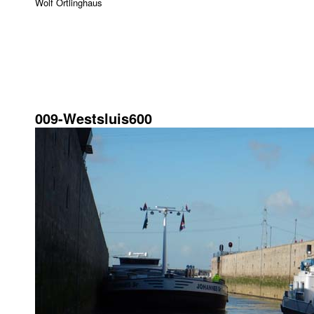
Wolf Ortlinghaus
12. März 2016
600 × 399
009-Westsluis600