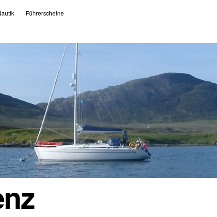
autik
Führerscheine
enz