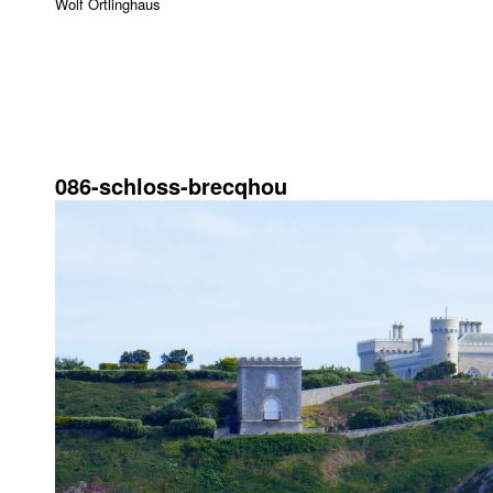
Wolf Ortlinghaus
27. Juni 2018
1024 × 575
086-schloss-brecqhou