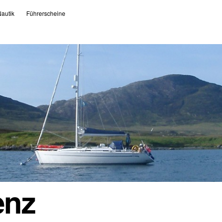
autik
Führerscheine
enz