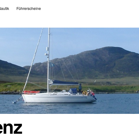
autik
Führerscheine
enz