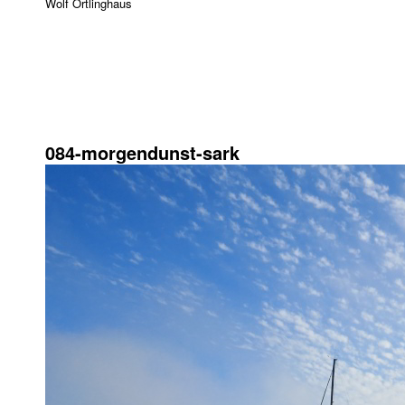
Wolf Ortlinghaus
27. Juni 2018
1024 × 576
084-morgendunst-sark