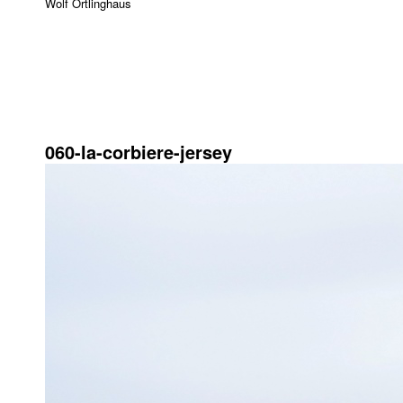
Wolf Ortlinghaus
27. Juni 2018
1024 × 575
060-la-corbiere-jersey