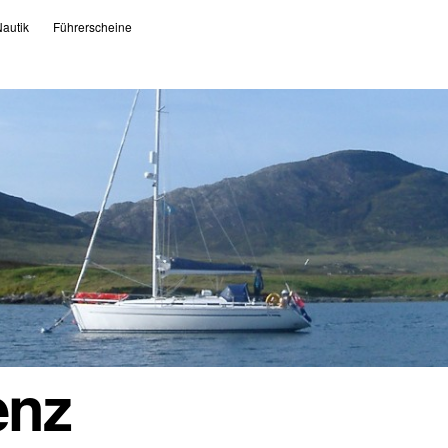
autik
Führerscheine
enz