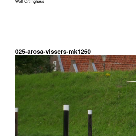
Wolf Ortlinghaus
10. Februar 2018
1024 × 575
025-arosa-vissers-mk1250