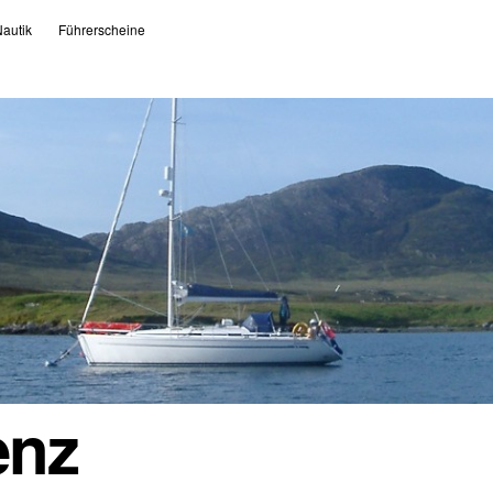
autik
Führerscheine
enz